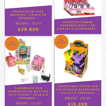
CHOCOLATIN JACK
MAFALDA - CAJA X 20
UNIDADES -
HUEVITOS KINDER
$42.650
9
% OFF
SORPRESA ROSA - EN
$38.800
DISPLAY X 12 UNIDADES -
SIN
SIN
STOCK
STOCK
CHUPETINES CATCH AND
CARAMELOS CON
POP (TENAZA EXTENSIBLE)
SORPRESAS DE GATITOS
- CAJA X 8 UNIDADES -
CATY HOUSE - CAJA X 8
$16.893
UNIDADES -
10
% OFF
$19.050
$15.208
12
% OFF