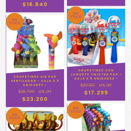
$16.840
SIN
STOCK
SIN
STOCK
CHUPETINES CON
JUGUETE TWISTER POP -
CHUPETINES AIR POP
CAJA X 8 UNIDADES -
VENTILADOR - CAJA X 9
$20.150
UNIDADES -
14
% OFF
$25.700
$17.299
10
% OFF
$23.200
SIN
STOCK
SIN
STOCK