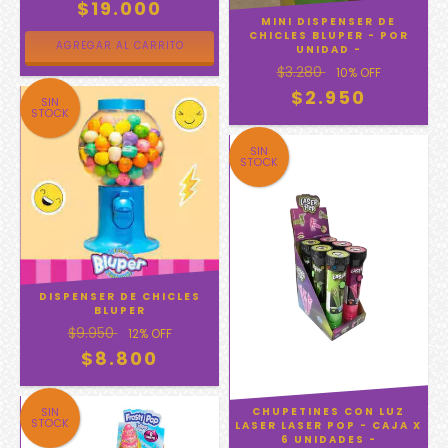
$19.000
MINI DISPENSER DE
CHICLES BLUPER - POR
UNIDAD -
$3.280
10
% OFF
$2.950
SIN
STOCK
SIN
STOCK
DISPENSER DE CHICLES
BLUPER
$9.950
12
% OFF
$8.800
SIN
CHUPETINES CON LUZ
STOCK
LASER LASER POP - CAJA X
6 UNIDADES -