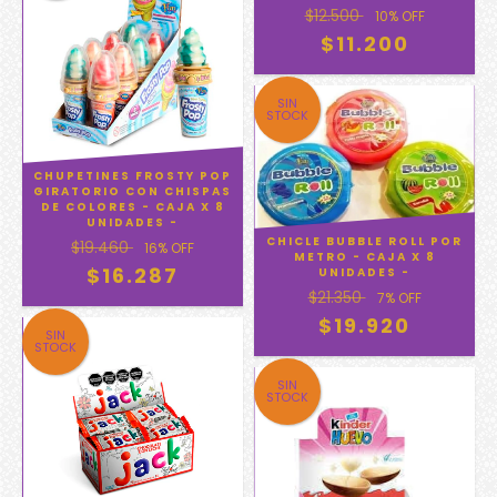
$12.500
10
% OFF
$11.200
SIN
STOCK
CHUPETINES FROSTY POP
GIRATORIO CON CHISPAS
DE COLORES - CAJA X 8
UNIDADES -
CHICLE BUBBLE ROLL POR
$19.460
16
% OFF
METRO - CAJA X 8
$16.287
UNIDADES -
$21.350
7
% OFF
$19.920
SIN
STOCK
SIN
STOCK