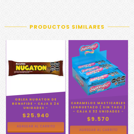
PRODUCTOS SIMILARES
OBLEA NUGATON DE
CARAMELOS MASTICABLES
BONAFIDE - CAJA X 24
X
LENGUETAZO ( SIN TACC )
UNIDADES -
- CAJA X 32 UNIDADES -
$25.940
$9.570