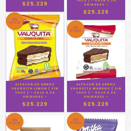
TACC ) - CAJA X 24
$25.229
UNIDADES -
$25.229
SIN
STOCK
SIN
STOCK
ALFAJOR DE ARROZ
ALFAJOR DE ARROZ
VAUQUITA MARROC ( SIN
VAUQUITA LIMON ( SIN
TACC ) - CAJA X 24
TACC ) - CAJA X 24
UNIDADES -
UNIDADES -
$25.229
$25.229
SIN
SIN
STOCK
STOCK