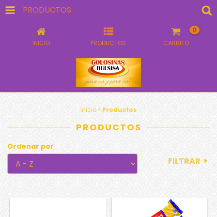
PRODUCTOS
0
INICIO
PRODUCTOS
CARRITO
Inicio
>
Productos
PRODUCTOS
Ordenar por
FILTRAR