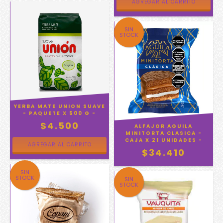
SIN
STOCK
YERBA MATE UNION SUAVE
- PAQUETE X 500 G -
$4.500
ALFAJOR AGUILA
MINITORTA CLASICA -
CAJA X 21 UNIDADES -
$34.410
SIN
STOCK
SIN
STOCK