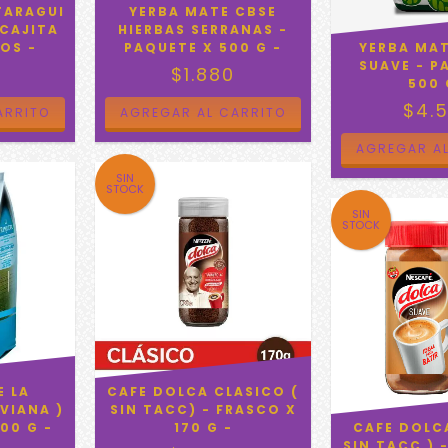
TARAGUI
YERBA MATE CBSE
 CAJITA
HIERBAS SERRANAS -
OS -
PAQUETE X 500 G -
YERBA MA
SUAVE - P
0
$1.880
500 
$4.
SIN
STOCK
SIN
STOCK
E LA
CAFE DOLCA CLASICO (
VIANA )
SIN TACC) - FRASCO X
00 G -
170 G -
CAFE DOLC
SIN TACC ) 