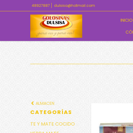
48927887
dulsisa@hotmail.com
INICIO
CÓ
ALMACEN
CATEGORÍAS
TE Y MATE COCIDO