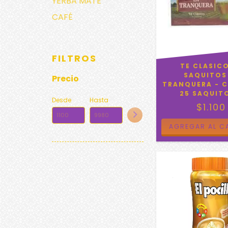
YERBA MATE
CAFÉ
FILTROS
TE CLASIC
SAQUITOS
Precio
TRANQUERA - C
25 SAQUIT
Desde
Hasta
$1.100