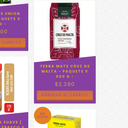
TE UNION
AQUETE X
G -
500
YERBA MATE CRUZ DE
MALTA - PAQUETE X
500 G -
$2.280
SIN
STOCK
A SUAVE (
- FRASCO X