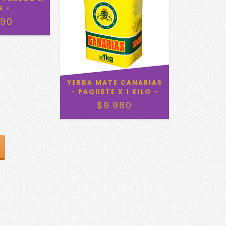
G -
990
YERBA MATE CANARIAS
- PAQUETE X 1 KILO -
$9.980