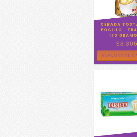
CEBADA TOST
POCILLO - FR
170 GRAMO
$3.30