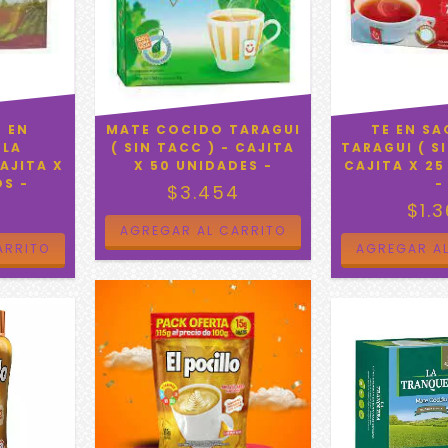
O EN
MATE COCIDO TARAGUI
TE EN S
 LA
( SIN TACC ) - CAJITA
TARAGUI ( S
AJITA X
X 50 UNIDADES -
CAJITA X 2
OS -
-
$3.454
$1.