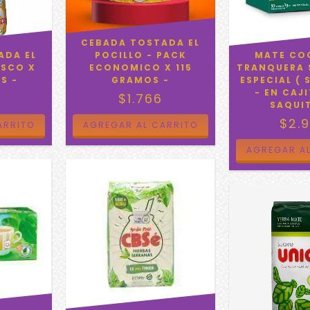
CEBADA TOSTADA EL
ADA EL
POCILLO - PACK
MATE CO
ASCO X
ECONOMICO X 115
TRANQUERA 
S -
GRAMOS -
ESPECIAL ( 
- EN CAJI
5
$1.766
SAQUI
$2.