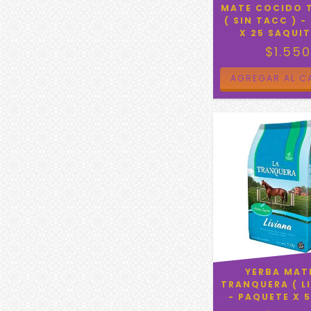
MATE COCIDO 
( SIN TACC ) -
X 25 SAQUIT
$1.55
YERBA MAT
TRANQUERA ( LI
- PAQUETE X 5