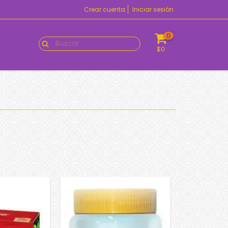
Crear cuenta
Iniciar sesión
0
$0